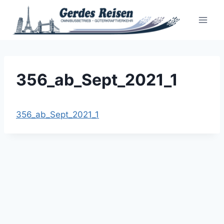
Zum
Inhalt
springen
356_ab_Sept_2021_1
356_ab_Sept_2021_1