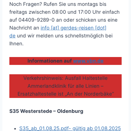
Noch Fragen? Rufen Sie uns montags bis
freitags zwischen 08:00 und 17:00 Uhr einfach
auf 04409-9289-0 an oder schicken uns eine
Nachricht an
info [at] gerdes-reisen [dot]
de
und wir melden uns schnellstmöglich bei
Ihnen.
Informationen auf
www.vbn.de
Verkehrshinweis: Ausfall Haltestelle
Ammerlandklinik für alle Linien –
Ersatzhaltestelle ist „An der Norderbäke“
S35 Westerstede – Oldenburg
S35_ab_01.08.25.pdf- gültig ab 01.08.2025