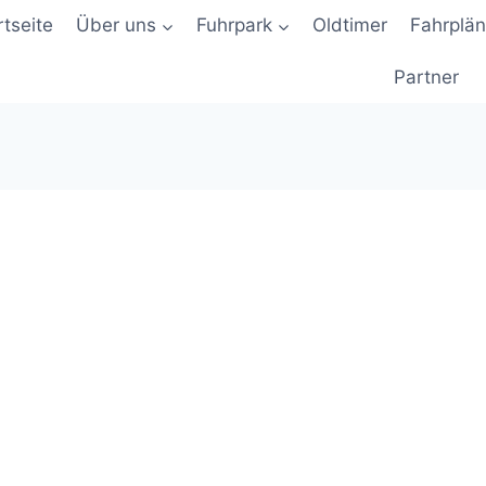
rtseite
Über uns
Fuhrpark
Oldtimer
Fahrplä
Partner