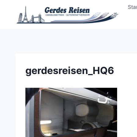
Zum
Sta
Inhalt
springen
gerdesreisen_HQ6