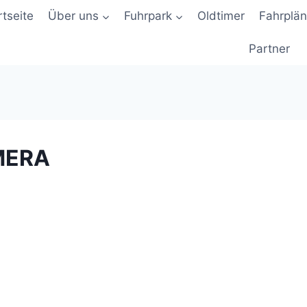
rtseite
Über uns
Fuhrpark
Oldtimer
Fahrplä
Partner
MERA